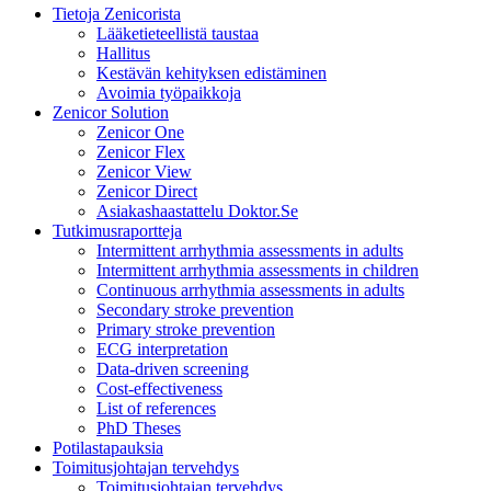
Tietoja Zenicorista
Lääketieteellistä taustaa
Hallitus
Kestävän kehityksen edistäminen
Avoimia työpaikkoja
Zenicor Solution
Zenicor One
Zenicor Flex
Zenicor View
Zenicor Direct
Asiakashaastattelu Doktor.Se
Tutkimusraportteja
Intermittent arrhythmia assessments in adults
Intermittent arrhythmia assessments in children
Continuous arrhythmia assessments in adults
Secondary stroke prevention
Primary stroke prevention
ECG interpretation
Data-driven screening
Cost-effectiveness
List of references
PhD Theses
Potilastapauksia
Toimitusjohtajan tervehdys
Toimitusjohtajan tervehdys