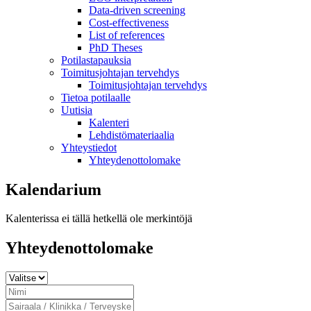
Data-driven screening
Cost-effectiveness
List of references
PhD Theses
Potilastapauksia
Toimitusjohtajan tervehdys
Toimitusjohtajan tervehdys
Tietoa potilaalle
Uutisia
Kalenteri
Lehdistömateriaalia
Yhteystiedot
Yhteydenottolomake
Kalendarium
Kalenterissa ei tällä hetkellä ole merkintöjä
Yhteydenottolomake