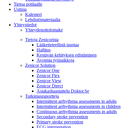
Tietoa potilaalle
Uutisia
Kalenteri
Lehdistömateriaalia
Yhteystiedot
Yhteydenottolomake
Tietoja Zenicorista
Lääketieteellistä taustaa
Hallitus
Kestävän kehityksen edistäminen
Avoimia työpaikkoja
Zenicor Solution
Zenicor One
Zenicor Flex
Zenicor View
Zenicor Direct
Asiakashaastattelu Doktor.Se
Tutkimusraportteja
Intermittent arrhythmia assessments in adults
Intermittent arrhythmia assessments in children
Continuous arrhythmia assessments in adults
Secondary stroke prevention
Primary stroke prevention
ECG interpretation